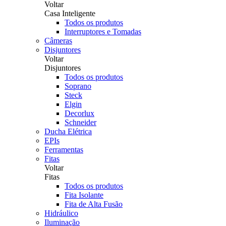
Voltar
Casa Inteligente
Todos os produtos
Interruptores e Tomadas
Câmeras
Disjuntores
Voltar
Disjuntores
Todos os produtos
Soprano
Steck
Elgin
Decorlux
Schneider
Ducha Elétrica
EPIs
Ferramentas
Fitas
Voltar
Fitas
Todos os produtos
Fita Isolante
Fita de Alta Fusão
Hidráulico
Iluminação