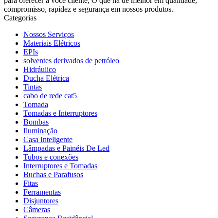
para oferecer a você cliente, O que há de melhor em qualidade,
compromisso, rapidez e segurança em nossos produtos.
Categorias
Nossos Serviços
Materiais Elétricos
EPIs
solventes derivados de petróleo
Hidráulico
Ducha Elétrica
Tintas
cabo de rede cat5
Tomada
Tomadas e Interruptores
Bombas
Iluminação
Casa Inteligente
Lâmpadas e Painéis De Led
Tubos e conexões
Interruptores e Tomadas
Buchas e Parafusos
Fitas
Ferramentas
Disjuntores
Câmeras