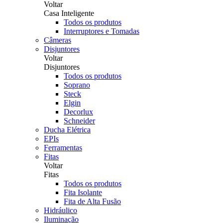
Voltar
Casa Inteligente
Todos os produtos
Interruptores e Tomadas
Câmeras
Disjuntores
Voltar
Disjuntores
Todos os produtos
Soprano
Steck
Elgin
Decorlux
Schneider
Ducha Elétrica
EPIs
Ferramentas
Fitas
Voltar
Fitas
Todos os produtos
Fita Isolante
Fita de Alta Fusão
Hidráulico
Iluminação