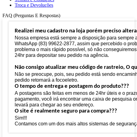
Troca e Devoluções
FAQ (Perguntas E Respostas)
Realizei meu cadastro 
na loja
 porém preciso alter
Nossa empresa está sempre 
a
 disposição para sempre a
WhatsApp (83) 99622-2877, assim que percebido o probl
problema o mais rápido possível, só não conseguiremos
24hr para depositar seu pedido na agência
.
Não consigo atualizar meu código de rastreio, O qu
Não se preocupe, pois, seu pedido está sendo encaminh
pedido retornará a focoeletro.
O tempo de 
entrega
 e postagem do produto???
A postagens são feitas em menos de 24hr úteis e o praz
pagamento, você 
irá
 encontrar uma caixa de pesquisa o
levará para chegar ao seu endereço.
O site é 
realmente
 seguro para compra???
Sim!!! 
Contamos com um dos mais altos sistemas de segurança di