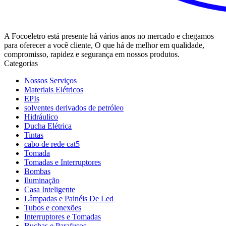
A Focoeletro está presente há vários anos no mercado e chegamos
para oferecer a você cliente, O que há de melhor em qualidade,
compromisso, rapidez e segurança em nossos produtos.
Categorias
Nossos Serviços
Materiais Elétricos
EPIs
solventes derivados de petróleo
Hidráulico
Ducha Elétrica
Tintas
cabo de rede cat5
Tomada
Tomadas e Interruptores
Bombas
Iluminação
Casa Inteligente
Lâmpadas e Painéis De Led
Tubos e conexões
Interruptores e Tomadas
Buchas e Parafusos