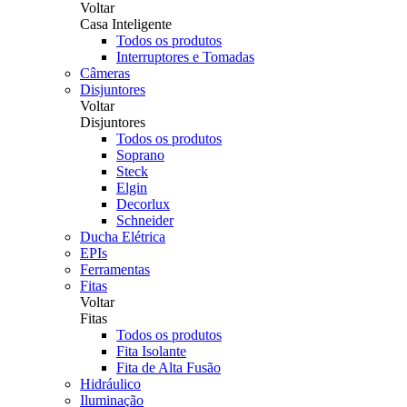
Voltar
Casa Inteligente
Todos os produtos
Interruptores e Tomadas
Câmeras
Disjuntores
Voltar
Disjuntores
Todos os produtos
Soprano
Steck
Elgin
Decorlux
Schneider
Ducha Elétrica
EPIs
Ferramentas
Fitas
Voltar
Fitas
Todos os produtos
Fita Isolante
Fita de Alta Fusão
Hidráulico
Iluminação