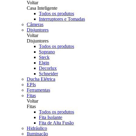
Voltar
Casa Inteligente
Todos os produtos
Interruptores e Tomadas
Câmeras
Disjuntores
Voltar
Disjuntores
Todos os produtos
Soprano
Steck
Elgin
Decorlux
Schneider
Ducha Elétrica
EPIs
Ferramentas
Fitas
Voltar
Fitas
Todos os produtos
Fita Isolante
Fita de Alta Fusão
Hidráulico
Iluminação